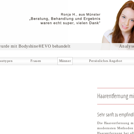
wurde mit Bodyshine®EVO behandelt
Analys
auttypen
Frauen
Männer
Persönliches Angebot
Haarentfernung m
Sehr sanft zu empfind
Die Haarentfernung mi
modernsten Methoden 
Haarentfernung bei al