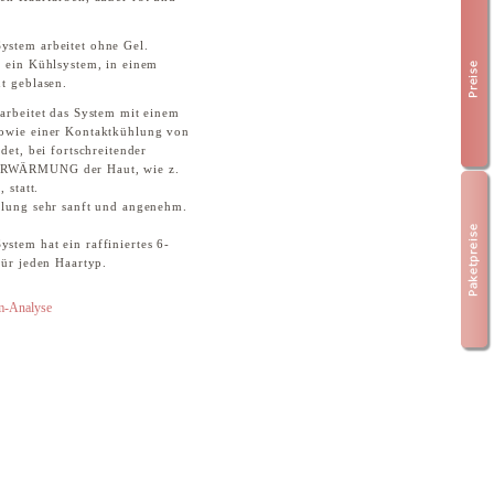
ystem arbeitet ohne Gel.
r ein Kühlsystem, in einem
t geblasen.
 arbeitet das System mit einem
sowie einer Kontaktkühlung von
det, bei fortschreitender
ERWÄRMUNG der Haut, wie z.
 statt.
dlung sehr sanft und angenehm.
stem hat ein raffiniertes 6-
für jeden Haartyp.
em-Analyse