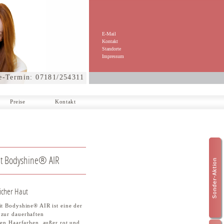
E-Mail
Kontakt
Standorte
Impressum
e-Termin: 07181/254311
Preise
Kontakt
it Bodyshine® AIR
licher Haut
t Bodyshine® AIR ist eine der
zur dauerhaften
len Haarfarben, außer rot und